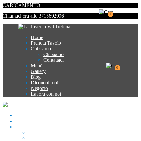
CARICAMENTO
0
Chiamaci ora allo 3715692996
Home
Prenota Tavolo
Chi siamo
Chi siamo
Contattaci
Menù
0
Gallery
Blog
Dicono di noi
Negozio
Lavora con noi
HOME
PRENOTA TAVOLO
CHI SIAMO
CHI SIAMO
CONTATTACI