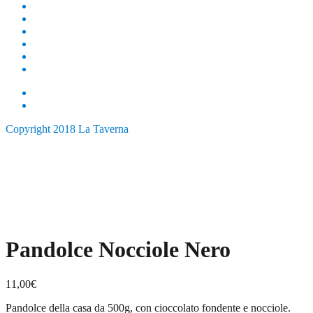
MENÙ
GALLERY
BLOG
DICONO DI NOI
NEGOZIO
LAVORA CON NOI
Copyright 2018 La Taverna
Pandolce Nocciole Nero
11,00
€
Pandolce della casa da 500g, con cioccolato fondente e nocciole.