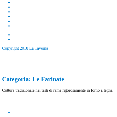
MENÙ
GALLERY
BLOG
DICONO DI NOI
NEGOZIO
LAVORA CON NOI
Copyright 2018 La Taverna
Categoria:
Le Farinate
Cottura tradizionale nei testi di rame rigorosamente in forno a legna
Gorgonzola 7,50
Marzo 12th, 2019