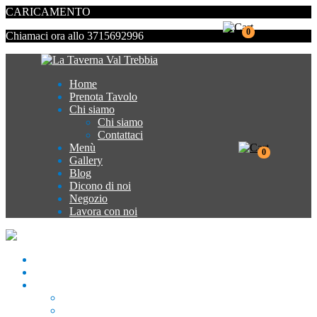
CARICAMENTO
0
Chiamaci ora allo 3715692996
Home
Prenota Tavolo
Chi siamo
Chi siamo
Contattaci
Menù
0
Gallery
Blog
Dicono di noi
Negozio
Lavora con noi
HOME
PRENOTA TAVOLO
CHI SIAMO
CHI SIAMO
CONTATTACI